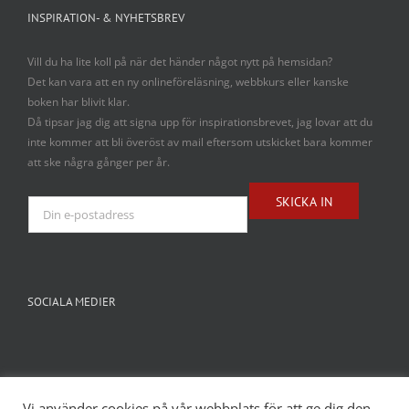
INSPIRATION- & NYHETSBREV
Vill du ha lite koll på när det händer något nytt på hemsidan?
Det kan vara att en ny onlineföreläsning, webbkurs eller kanske
boken har blivit klar.
Då tipsar jag dig att signa upp för inspirationsbrevet, jag lovar att du
inte kommer att bli överöst av mail eftersom utskicket bara kommer
att ske några gånger per år.
SOCIALA MEDIER
Vi använder cookies på vår webbplats för att ge dig den