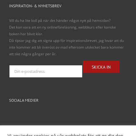
INSPIRATION- & NYHETSBREV
Vill du ha lite koll på när det händer något nytt på hemsidan?
Det kan vara att en ny onlineföreläsning, webbkurs eller kanske
boken har blivit klar.
Då tipsar jag dig att signa upp för inspirationsbrevet, jag lovar att du
inte kommer att bli överöst av mail eftersom utskicket bara kommer
att ske några gånger per år.
SOCIALA MEDIER
Vi använder cookies på vår webbplats för att ge dig den