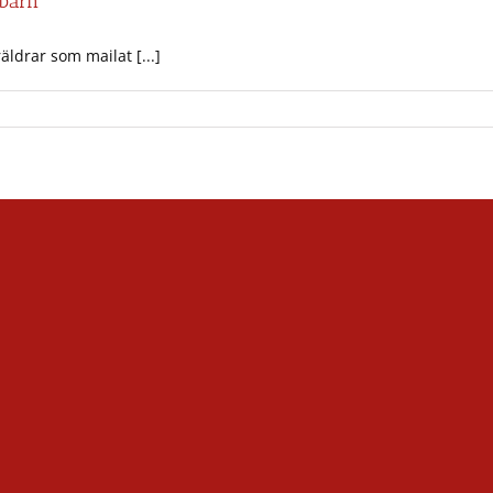
 barn
ldrar som mailat [...]