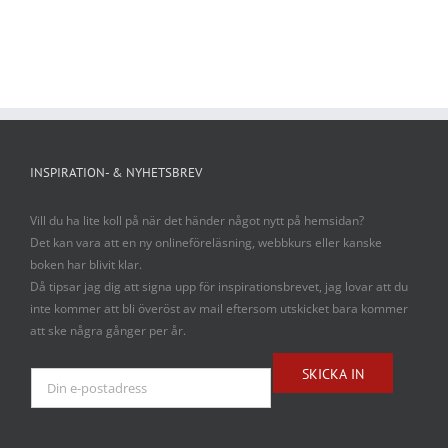
INSPIRATION- & NYHETSBREV
Vill du ha lite koll på när det händer något nytt på hemsidan?
Det kan vara att en ny onlineföreläsning, webbkurs eller kanske
boken har blivit klar.
Då tipsar jag dig att signa upp för inspirationsbrevet, jag lovar att du
inte kommer att bli överöst av mail eftersom utskicket bara kommer
att ske några gånger per år.