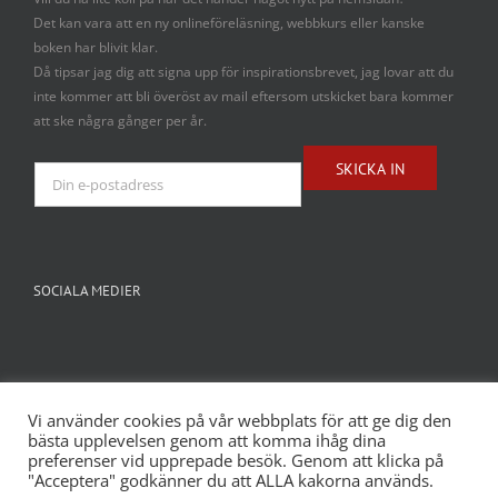
Det kan vara att en ny onlineföreläsning, webbkurs eller kanske
boken har blivit klar.
Då tipsar jag dig att signa upp för inspirationsbrevet, jag lovar att du
inte kommer att bli överöst av mail eftersom utskicket bara kommer
att ske några gånger per år.
SOCIALA MEDIER
Vi använder cookies på vår webbplats för att ge dig den
bästa upplevelsen genom att komma ihåg dina
preferenser vid upprepade besök. Genom att klicka på
"Acceptera" godkänner du att ALLA kakorna används.
Skapad av
Webbyrån WEBBAB