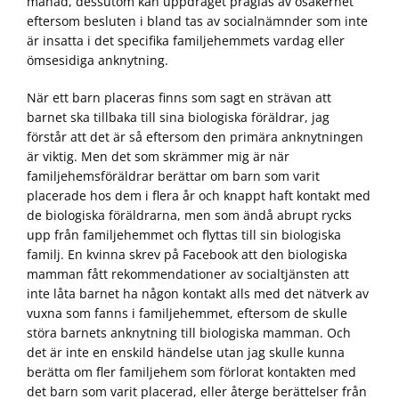
månad, dessutom kan uppdraget präglas av osäkerhet
eftersom besluten i bland tas av socialnämnder som inte
är insatta i det specifika familjehemmets vardag eller
ömsesidiga anknytning.
När ett barn placeras finns som sagt en strävan att
barnet ska tillbaka till sina biologiska föräldrar, jag
förstår att det är så eftersom den primära anknytningen
är viktig. Men det som skrämmer mig är när
familjehemsföräldrar berättar om barn som varit
placerade hos dem i flera år och knappt haft kontakt med
de biologiska föräldrarna, men som ändå abrupt rycks
upp från familjehemmet och flyttas till sin biologiska
familj. En kvinna skrev på Facebook att den biologiska
mamman fått rekommendationer av socialtjänsten att
inte låta barnet ha någon kontakt alls med det nätverk av
vuxna som fanns i familjehemmet, eftersom de skulle
störa barnets anknytning till biologiska mamman. Och
det är inte en enskild händelse utan jag skulle kunna
berätta om fler familjehem som förlorat kontakten med
det barn som varit placerad, eller återge berättelser från