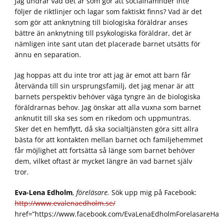
Jag undrar vad det är som gör att socialnämnder inte
följer de riktlinjer och lagar som faktiskt finns? Vad är det
som gör att anknytning till biologiska föräldrar anses
bättre än anknytning till psykologiska föräldrar, det är
nämligen inte sant utan det placerade barnet utsätts för
ännu en separation.
Jag hoppas att du inte tror att jag är emot att barn får
återvända till sin ursprungsfamilj, det jag menar är att
barnets perspektiv behöver väga tyngre än de biologiska
föräldrarnas behov. Jag önskar att alla vuxna som barnet
anknutit till ska ses som en rikedom och uppmuntras.
Sker det en hemflytt, då ska socialtjänsten göra sitt allra
bästa för att kontakten mellan barnet och familjehemmet
får möjlighet att fortsätta så länge som barnet behöver
dem, vilket oftast är mycket längre än vad barnet själv
tror.
Eva-Lena Edholm
, föreläsare.
Sök upp mig på Facebook:
http://www.evalenaedholm.se/
href=”https://www.facebook.com/EvaLenaEdholmForelasareH