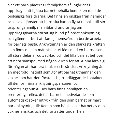
När ett barn placeras i familjehem så ingår det i
uppdraget att hjälpa barnet behålla kontakten med de
biologiska föräldrarna. Det finns en önskan från nämnder
och socialtjänster att barn ska kunna flytta tillbaka till sin
ursprungsfamilj, men ibland undrar jag om
uppdragsgivarna stirrat sig blind på ordet anknytning
och glömmer bort att familjehemsvården borde arbeta
för barnets bästa. Anknytningen är den starkaste kraften
som finns mellan människor, vi föds med en hjärna som
till stora delar är outvecklad och det lilla barnet behöver
ett nära samspel med någon vuxen för att kunna lära sig
förmågan att hantera tankar och känslor. Anknytning är
en medfödd instinkt som gör att barnet utnämner den
vuxne som har den första och grundläggande kontakten
till den primära anknytningspersonen och
orienteringspunkt. Hos barn finns nämligen en
orenteringsreflex, det är barnets medvetande som
automatiskt söker intryck från den som barnet primärt
har anknytning till; Redan som bäbis läser barnet av den
vuxnes ansikte, och det fortsätter under hela