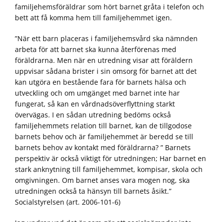
familjehemsföräldrar som hört barnet gråta i telefon och
bett att få komma hem till familjehemmet igen.
”När ett barn placeras i familjehemsvård ska nämnden
arbeta för att barnet ska kunna återförenas med
föräldrarna. Men när en utredning visar att föräldern
uppvisar sådana brister i sin omsorg för barnet att det
kan utgöra en bestående fara för barnets hälsa och
utveckling och om umgänget med barnet inte har
fungerat, så kan en vårdnadsöverflyttning starkt
övervägas. I en sådan utredning bedöms också
familjehemmets relation till barnet, kan de tillgodose
barnets behov och är familjehemmet är beredd se till
barnets behov av kontakt med föräldrarna? ” Barnets
perspektiv är också viktigt för utredningen; Har barnet en
stark anknytning till familjehemmet, kompisar, skola och
omgivningen. Om barnet anses vara mogen nog, ska
utredningen också ta hänsyn till barnets åsikt.”
Socialstyrelsen (art. 2006-101-6)