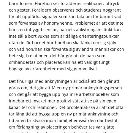
barndomen. Han/hon ser förälderns reaktioner, uttryck
och gester. Föräldern observeras och studeras noggrant
för att upptäcka signaler som kan tala om för barnet vad
som förväntas av honom/henne. Problemet är att det inte
finns en inbyggd censur, barnets ankytningsinstinkt kan
inte sålla bort vuxna som är dåliga orienteringspunkter
utan de lär barnet hur hon/han ska tänka om sig själv
och vad hon/han ska förvänta sig av andra människor och
bete sig i relationer, det här gör att de barn som
omhändertas och placeras kan ha ett väldigt tungt
bagage av erfarenheter med sig genom livet.
Det finurliga med anknytningen är också att den går att
göras om, det går att få en ny primär anknytningsperson
och det går att bygga upp nya inre arbetsmodeller som
innebär ett mycket mer positivt sätt att se på sin egen
kapacitet och relationer. Det problematiska är att det ofta
tar lång tid att bygga upp en ny primär anknytning och
tid är en bristvara inom familjehemsvården där beslut
om förlängning av placeringen behöver tas var sjätte