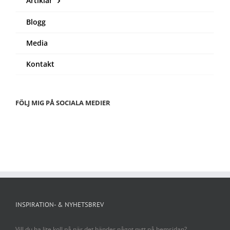
Artiklar
Blogg
Media
Kontakt
FÖLJ MIG PÅ SOCIALA MEDIER
INSPIRATION- & NYHETSBREV
Vill du ha lite koll på när det händer något nytt på hemsidan?