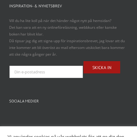
INSPIRATION- & NYHETSBREV
Vill du ha lite koll på när det händer något nytt på hemsidan?
Det kan vara att en ny onlineföreläsning, webbkurs eller kanske
boken har blivit klar.
Då tipsar jag dig att signa upp för inspirationsbrevet, jag lovar att du
inte kommer att bli överöst av mail eftersom utskicket bara kommer
att ske några gånger per år.
SOCIALA MEDIER
Vi använder cookies på vår webbplats för att ge dig den