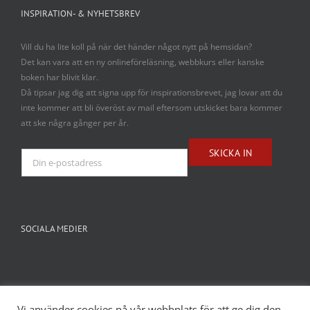
INSPIRATION- & NYHETSBREV
Vill du ha lite koll på när det händer något nytt på hemsidan?
Det kan vara att en ny onlineföreläsning, webbkurs eller kanske
boken har blivit klar.
Då tipsar jag dig att signa upp för inspirationsbrevet, jag lovar att du
inte kommer att bli överöst av mail eftersom utskicket bara kommer
att ske några gånger per år.
SOCIALA MEDIER
Vi använder cookies på vår webbplats för att ge dig den