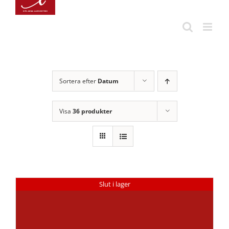
Fortsätt
till
innehållet
Sortera efter
Datum
Visa
36 produkter
Slut i lager