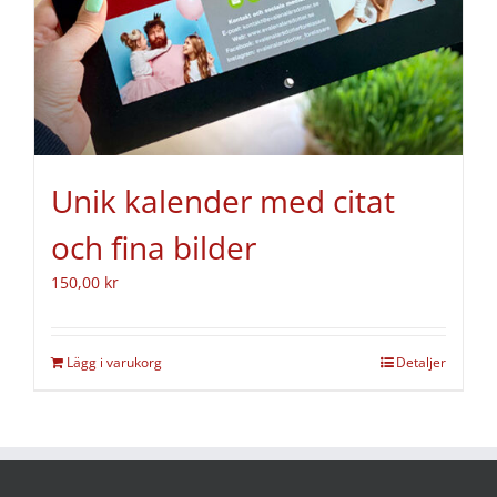
Unik kalender med citat
och fina bilder
150,00
kr
Lägg i varukorg
Detaljer