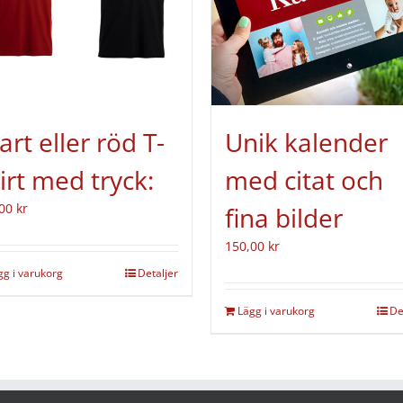
art eller röd T-
Unik kalender
irt med tryck:
med citat och
,00
kr
fina bilder
150,00
kr
gg i varukorg
Detaljer
Lägg i varukorg
De