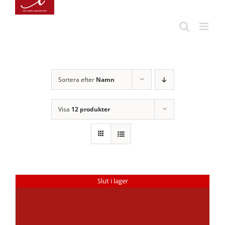
Fortsätt
till
innehållet
Sortera efter
Namn
Visa
12 produkter
Slut i lager