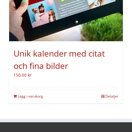
Unik kalender med citat
och fina bilder
150,00
kr
Lägg i varukorg
Detaljer