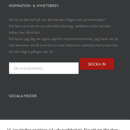
INSPIRATION- & NYHETSBREV
Vill du ha lite koll på när det händer något nytt på hemsidan?
Det kan vara att en ny onlineföreläsning, webbkurs eller kanske
boken har blivit klar.
Då tipsar jag dig att signa upp för inspirationsbrevet, jag lovar att du
inte kommer att bli överöst av mail eftersom utskicket bara kommer
att ske några gånger per år.
SOCIALA MEDIER
Vi använder cookies på vår webbplats för att ge dig den