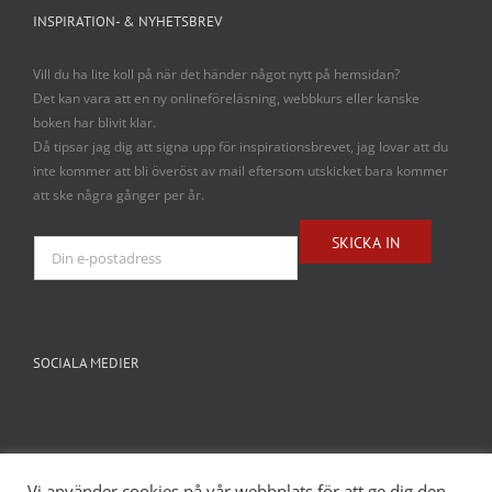
INSPIRATION- & NYHETSBREV
Vill du ha lite koll på när det händer något nytt på hemsidan?
Det kan vara att en ny onlineföreläsning, webbkurs eller kanske
boken har blivit klar.
Då tipsar jag dig att signa upp för inspirationsbrevet, jag lovar att du
inte kommer att bli överöst av mail eftersom utskicket bara kommer
att ske några gånger per år.
SOCIALA MEDIER
Vi använder cookies på vår webbplats för att ge dig den