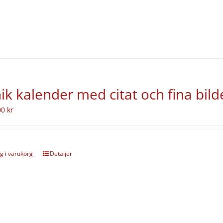
ik kalender med citat och fina bild
00
kr
g i varukorg
Detaljer