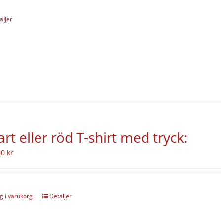
aljer
art eller röd T-shirt med tryck:
00
kr
g i varukorg
Detaljer