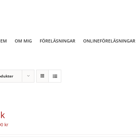
HEM
OM MIG
FÖRELÄSNINGAR
ONLINEFÖRELÄSNINGAR
odukter
k
00
kr