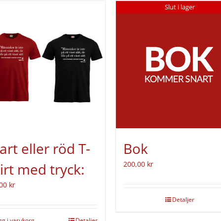
Slut i lager
art eller röd T-
Bok
200,00
kr
irt med tryck:
,00
kr
Detaljer
gg i varukorg
Detaljer