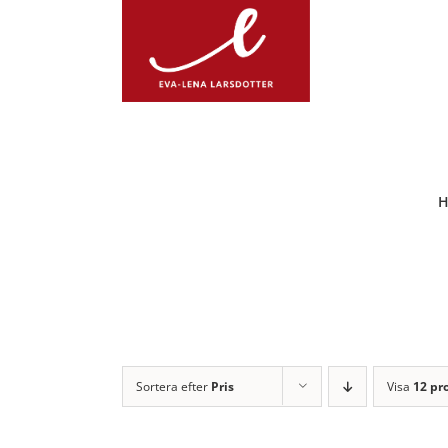
Fortsätt
till
innehållet
Sortera efter
Pris
Visa
12 pr