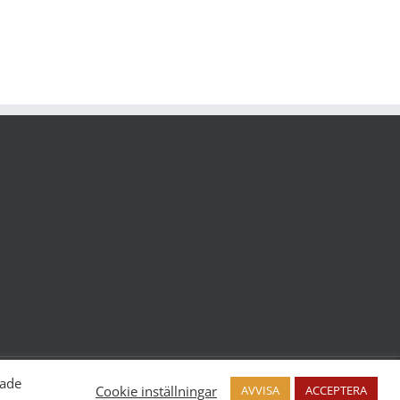
pade
Cookie inställningar
AVVISA
ACCEPTERA
Facebook
Twitter
Instagram
YouTube
LinkedIn