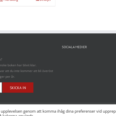
SOCIALA MEDIER
n?
ske boken har blivit klar.
ovar att du inte kommer att bli överöst
ger per år.
ta upplevelsen genom att komma ihåg dina preferenser vid uppre
LA kakorna används.